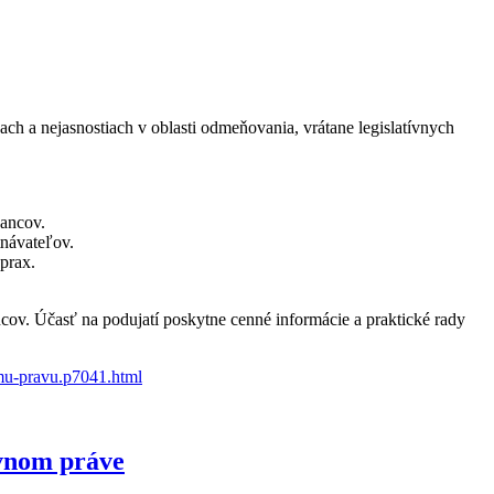
 a nejasnostiach v oblasti odmeňovania, vrátane legislatívnych
nancov.
tnávateľov.
prax.
ov. Účasť na podujatí poskytne cenné informácie a praktické rady
emu-pravu.p7041.html
ovnom práve