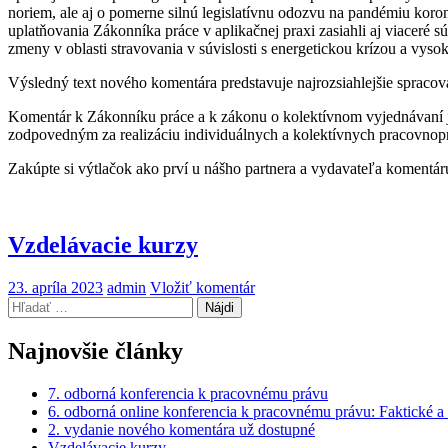
noriem, ale aj o pomerne silnú legislatívnu odozvu na pandémiu kor
uplatňovania Zákonníka práce v aplikačnej praxi zasiahli aj viaceré
zmeny v oblasti stravovania v súvislosti s energetickou krízou a vysok
Výsledný text nového komentára predstavuje najrozsiahlejšie spraco
Komentár k Zákonníku práce a k zákonu o kolektívnom vyjednávaní 
zodpovedným za realizáciu individuálnych a kolektívnych pracovno
Zakúpte si výtlačok ako prví u nášho partnera a vydavateľa komentár
Vzdelávacie kurzy
23. apríla 2023
admin
Vložiť komentár
Hľadať:
Asociácia pracovného práva
Najnovšie články
7. odborná konferencia k pracovnému právu
6. odborná online konferencia k pracovnému právu: Faktické 
2. vydanie nového komentára už dostupné
Vzdelávacie kurzy