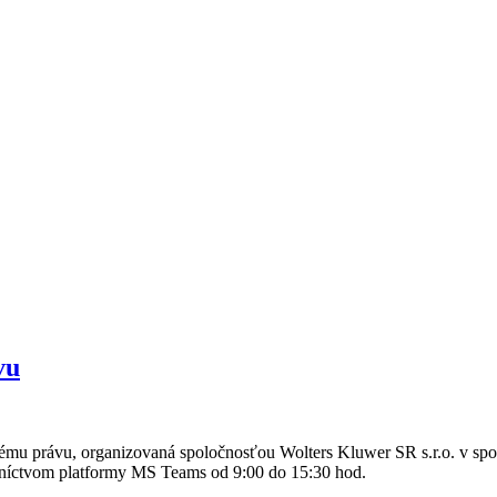
vu
nému právu, organizovaná spoločnosťou Wolters Kluwer SR s.r.o. v sp
edníctvom platformy MS Teams od 9:00 do 15:30 hod.