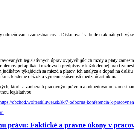
y odmeňovania zamestnancov“. Diskutovať sa bude o aktuálnych výzvach
pravovaných legislatívnych úprav ovplyvňujúcich mzdy a platy zamest
roblémov pri aplikácii mzdových predpisov v každodennej praxi zames
judikátov týkajúcich sa miezd a platov, ich analýza a dopad na ďalšiu 
orníkmi, kladenie otázok a výmenu skúseností medzi účastníkmi.
etkých, ktorí sa zaoberajú pracovným právom a odmeňovaním zamestnanc
tnou legislatívou.
https://obchod.wolterskluwer.sk/sk/7-odborna-konferencia-k-pracovn
an
mu právu: Faktické a právne úkony v prac