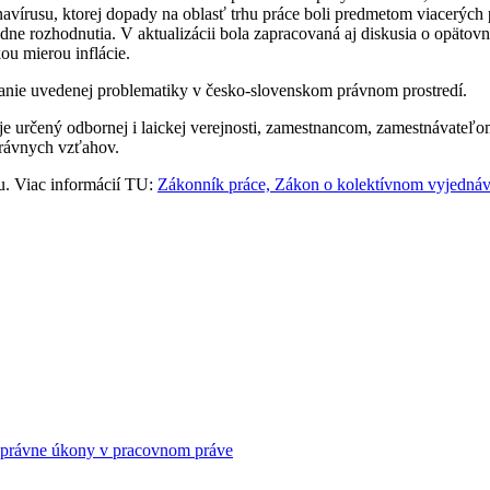
onavírusu, ktorej dopady na oblasť trhu práce boli predmetom viacerý
 súdne rozhodnutia. V aktualizácii bola zapracovaná aj diskusia o op
ou mierou inflácie.
vanie uvedenej problematiky v česko-slovenskom právnom prostredí.
je určený odbornej i laickej verejnosti, zamestnancom, zamestnávat
právnych vzťahov.
u. Viac informácií TU:
Zákonník práce, Zákon o kolektívnom vyjednáv
a právne úkony v pracovnom práve