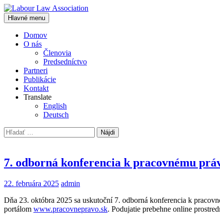
Hľadať
Preskočiť
Hlavné menu
na
Labour Law Association
obsah
Domov
O nás
Členovia
Predsedníctvo
Partneri
Publikácie
Kontakt
Translate
English
Deutsch
Hľadať:
7. odborná konferencia k pracovnému prá
22. februára 2025
admin
Dňa 23. októbra 2025 sa uskutoční 7. odborná konferencia k pracov
portálom
www.pracovnepravo.sk
. Podujatie prebehne online prostr