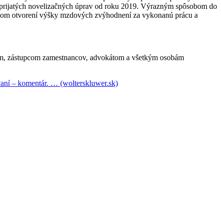
ch prijatých novelizačných úprav od roku 2019. Výrazným spôsobom do
ätovnom otvorení výšky mzdových zvýhodnení za vykonanú prácu a
eľom, zástupcom zamestnancov, advokátom a všetkým osobám
aní – komentár. … (wolterskluwer.sk)