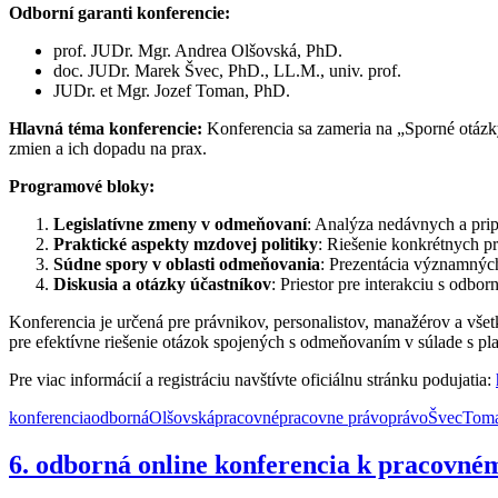
Odborní garanti konferencie:
prof. JUDr. Mgr. Andrea Olšovská, PhD.
doc. JUDr. Marek Švec, PhD., LL.M., univ. prof.
JUDr. et Mgr. Jozef Toman, PhD.
Hlavná téma konferencie:
Konferencia sa zameria na „Sporné otázk
zmien a ich dopadu na prax.
Programové bloky:
Legislatívne zmeny v odmeňovaní
: Analýza nedávnych a pri
Praktické aspekty mzdovej politiky
: Riešenie konkrétnych p
Súdne spory v oblasti odmeňovania
: Prezentácia významných 
Diskusia a otázky účastníkov
: Priestor pre interakciu s odb
Konferencia je určená pre právnikov, personalistov, manažérov a vš
pre efektívne riešenie otázok spojených s odmeňovaním v súlade s pla
Pre viac informácií a registráciu navštívte oficiálnu stránku podujatia:
konferencia
odborná
Olšovská
pracovné
pracovne právo
právo
Švec
Tom
6. odborná online konferencia k pracovné