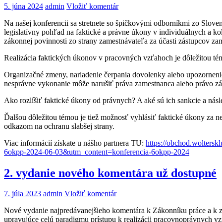
5. júna 2024
admin
Vložiť komentár
Na našej konferencii sa stretnete so špičkovými odborníkmi zo Slovens
legislatívny pohľad na faktické a právne úkony v individuálnych a
zákonnej povinnosti zo strany zamestnávateľa za účasti zástupcov za
Realizácia faktických úkonov v pracovných vzťahoch je dôležitou té
Organizačné zmeny, nariadenie čerpania dovolenky alebo upozornenie
nesprávne vykonanie môže narušiť práva zamestnanca alebo právo zá
Ako rozlíšiť faktické úkony od právnych? A aké sú ich sankcie a n
Ďalšou dôležitou témou je tiež možnosť vyhlásiť faktické úkony za n
odkazom na ochranu slabšej strany.
Viac informácií získate u nášho partnera TU:
https://obchod.wolters
6okpp-2024-06-03&utm_content=konferencia-6okpp-2024
2. vydanie nového komentára už dostupné
7. júla 2023
admin
Vložiť komentár
Nové vydanie najpredávanejšieho komentára k Zákonníku práce a k zák
upravujúce celú paradigmu prístupu k realizácii pracovnoprávnych v