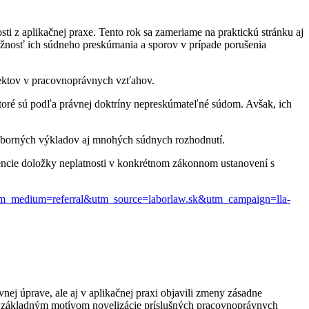
sti z aplikačnej praxe. Tento rok sa zameriame na praktickú stránku aj
žnosť ich súdneho preskúmania a sporov v prípade porušenia
bjektov v pracovnoprávnych vzťahov.
ktoré sú podľa právnej doktríny nepreskúmateľné súdom. Avšak, ich
odborných výkladov aj mnohých súdnych rozhodnutí.
stencie doložky neplatnosti v konkrétnom zákonnom ustanovení s
?utm_medium=referral&utm_source=laborlaw.sk&utm_campaign=lla-
ej úprave, ale aj v aplikačnej praxi objavili zmeny zásadne
 sú základným motívom novelizácie príslušných pracovnoprávnych