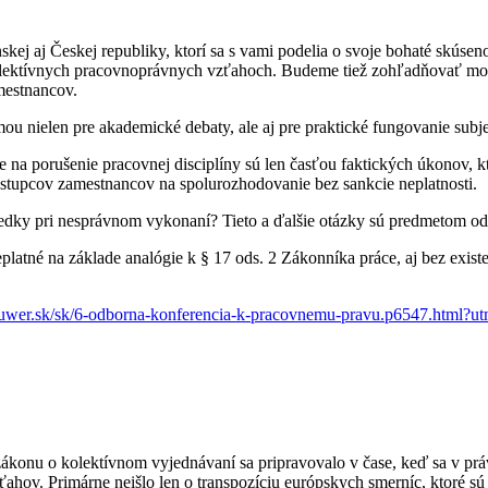
kej aj Českej republiky, ktorí sa s vami podelia o svoje bohaté skúseno
 kolektívnych pracovnoprávnych vzťahoch. Budeme tiež zohľadňovať mo
mestnancov.
mou nielen pre akademické debaty, ale aj pre praktické fungovanie su
 na porušenie pracovnej disciplíny sú len časťou faktických úkonov, 
stupcov zamestnancov na spolurozhodovanie bez sankcie neplatnosti.
ásledky pri nesprávnom vykonaní? Tieto a ďalšie otázky sú predmetom 
eplatné na základe analógie k § 17 ods. 2 Zákonníka práce, aj bez exi
kluwer.sk/sk/6-odborna-konferencia-k-pracovnemu-pravu.p6547.html
onu o kolektívnom vyjednávaní sa pripravovalo v čase, keď sa v právn
zťahov. Primárne neišlo len o transpozíciu európskych smerníc, ktoré